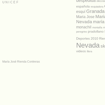
despedida
elecci
U N I C E F
española
esquiadora
Granada
esquí
Mari
Maria Jose
Nevada
maría
monachil
montaña
m
pradollano
peregrino
Deportes 2010
Rie
Nevada
sk
videos
íllora
María José Rienda Contreras