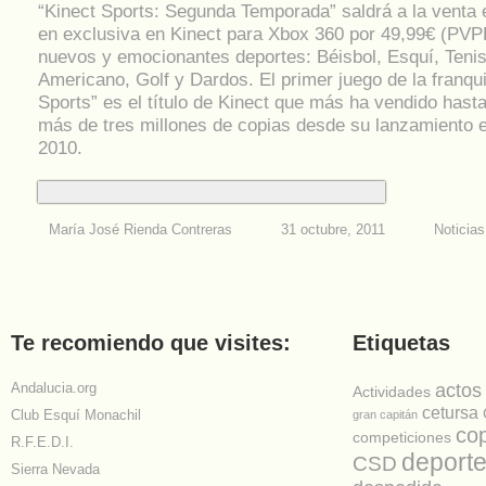
“Kinect Sports: Segunda Temporada” saldrá a la venta 
en exclusiva en Kinect para Xbox 360 por 49,99€ (PVPR
nuevos y emocionantes deportes: Béisbol, Esquí, Tenis
Americano, Golf y Dardos. El primer juego de la franqui
Sports” es el título de Kinect que más ha vendido hasta
más de tres millones de copias desde su lanzamiento 
2010.
María José Rienda Contreras
31 octubre, 2011
Noticias
Te recomiendo que visites:
Etiquetas
Andalucia.org
actos
Actividades
cetursa
Club Esquí Monachil
gran capitán
co
competiciones
R.F.E.D.I.
deport
CSD
Sierra Nevada