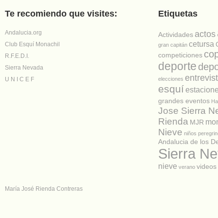
Te recomiendo que visites:
Etiquetas
Andalucia.org
actos
Actividades
cetursa
Club Esquí Monachil
gran capitán
co
competiciones
R.F.E.D.I.
deporte
depo
Sierra Nevada
entrevis
U N I C E F
elecciones
esquí
estacion
grandes eventos
Ha
Jose Sierra 
Rienda
mon
MJR
Nieve
niños
peregrin
Andalucia de los D
Sierra N
nieve
videos
verano
María José Rienda Contreras