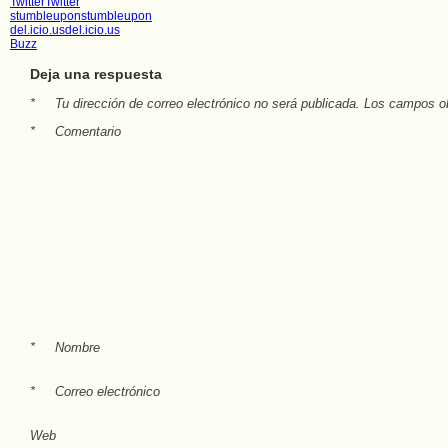
Twitter
Twitter
stumbleupon
stumbleupon
del.icio.us
del.icio.us
Buzz
Deja una respuesta
*
Tu dirección de correo electrónico no será publicada.
Los campos ob
*
Comentario
*
Nombre
*
Correo electrónico
Web