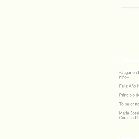
Últimas 
«Jugar en 
niño»
Feliz Año 
Principio 
To be or no
Maria José
Carolina R