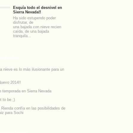
Esquía todo el desnivel en
Sierra Nevada!!
Ha sido estupendo poder
disfrutar, de
una bajada con nieve recien
caída, de una bajada
tranquila...
entradas
la nieve es lo más ilusionante para un
Nuevo 2014!!
de temporada en Sierra Nevada
t to be ;)
 Rienda confía en las posibilidades de
uiz para Sochi