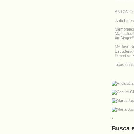
Últimos
ANTONIO
isabel mon
Memoranda 
María José
en
Biograf
Mª José Ri
Escuderia 
Deportivo 
lucas
en
B
Busca e