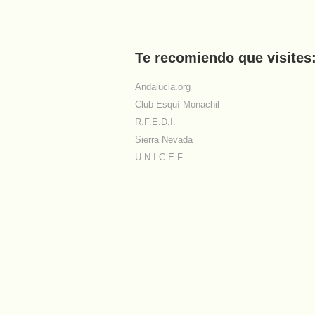
Te recomiendo que visites
Andalucia.org
Club Esquí Monachil
R.F.E.D.I.
Sierra Nevada
U N I C E F