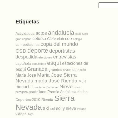
Buscar:
:
Etiquetas
andalucia
actos
Actividades
calle
Ceip
cetursa
coe
Clinic
club
gran capitán
colegio
copa del mundo
competiciones
deporte
deportistas
CSD
despedida
entrevistas
elecciones
esquí
estaciones de
española
esquiadora
Granada
esquí
grandes eventos
Hacón
Maria Jose Sierra
Maria Jose
Nevada
maría José Rienda
MJR
Nieve
monachil
montaña
montañas
niños
pradollano
Premio Andalucia de los
peregrino
Sierra
Deportes 2010
Rienda
Nevada
ski
sol y nieve
sol
verano
videos
íllora