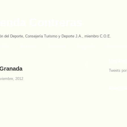
ienda Contreras
ón del Deporte, Consejería Turismo y Deporte J.A., miembro C.O.E.
BLOG
Noticias
Contacto
Biografía
Palmarés
Los Pío 
0
 Granada
Tweets po
oviembre, 2012
Video H