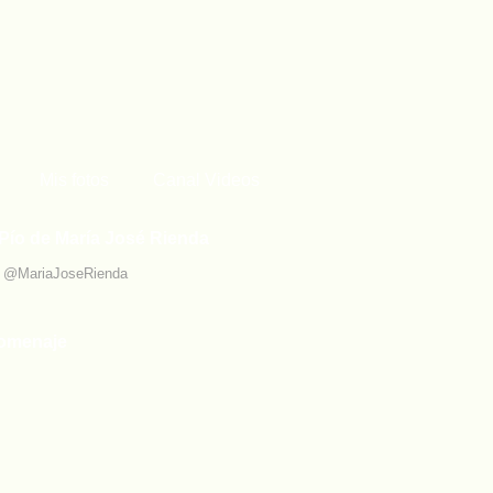
Mis fotos
Canal Videos
Pío de María José Rienda
r @MariaJoseRienda
omenaje