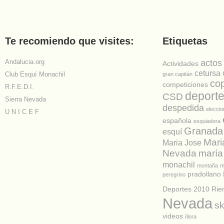
Te recomiendo que visites:
Etiquetas
Andalucia.org
actos
Actividades
cetursa
Club Esquí Monachil
gran capitán
co
competiciones
R.F.E.D.I.
deport
CSD
Sierra Nevada
despedida
elecci
U N I C E F
española
esquiadora
Granada
esquí
Mari
Maria Jose
Nevada
maría
monachil
montaña
m
pradollano
peregrino
Deportes 2010
Rie
Nevada
sk
videos
íllora