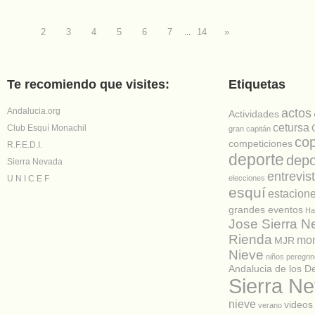
1
2
3
4
5
6
7
14
»
...
Te recomiendo que visites:
Etiquetas
Andalucia.org
actos
Actividades
cetursa
Club Esquí Monachil
gran capitán
co
competiciones
R.F.E.D.I.
deporte
depo
Sierra Nevada
entrevis
U N I C E F
elecciones
esquí
estacion
grandes eventos
Ha
Jose Sierra 
Rienda
mon
MJR
Nieve
niños
peregrin
Andalucia de los D
Sierra N
nieve
videos
verano