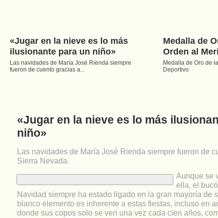
Cerca de un centenar de entrenadores y atletas 
primer Clinic María José Rienda
Cerca de un centenar de entrenadores y atletas participan en el primer Clin
«Jugar en la nieve es lo más
Medalla de O
ilusionante para un niño»
Orden al Mer
Las navidades de María José Rienda siempre
Medalla de Oro de la
fueron de cuento gracias a...
Deportivo
Rienda recibe el homenaje del mundo del esquí
«Jugar en la nieve es lo más ilusiona
distintos estamentos del mundo del esquí quisieron despedir a su campeo
niño»
Las navidades de María José Rienda siempre fueron de cu
Sierra Nevada.
Aunque se v
ella, el bucó
Navidad siempre ha estado ligado en la gran mayoría de sit
blanco elemento es inherente a estas fiestas, incluso en a
donde sus copos solo se ven una vez cada cien años, co