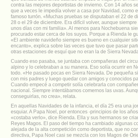
contra las mejores deportistas de invierno. Con 14 años se
que a veces le impedía volver a casa por Navidad, como e
famoso turrón. «Muchas pruebas se disputaban el 22 de dic
28 o el 29 de diciembre. Era difícil volver, aunque siempre
unos días con mi familia». Al menos para Nochebuena si
procurado estar cerca de los suyos. Porque a Rienda le gu
«El ambiente navideño siempre es bueno en cualquier siti
encanto», explica sobre las veces que tuvo que pasar part
otras estaciones de esquí que no eran la de Sierra Nevada
Cuando eso pasaba, se juntaba con compañeras del circui
alpino y lo celebraban a su manera. Eso solía ocurrir en 
todo. «He pasado pocas en Sierra Nevada. De pequeña sí
con mis padres y luego quedar con amigos y conocidos p
Cuando empecé a competir solía celebrarla con compañer
nacional. Siempre intentábamos comernos las uvas. Aunqu
conseguirlas, no crea», relata.
En aquellas Navidades de la infancia, el día 25 era una j
esquiar. A Papa Noel, por entonces -principios de los años
«costaba verlo», dice Rienda. Ella y sus hermanos se cri
Reyes Magos. El paso del tiempo ha cambiado algunas co
alejada de la alta competición como deportista, que no co
directiva, Papa Noel casi se mezcla con los Magos de Orie