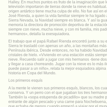
Halley. En muchos puntos es fruto de la imaginación que l
Clinic María José Rienda
televisión importaron de tierras donde la nieve es habitua
Maria José Rienda celebrá en Sierra Nevada su clinic.
origen antártico tiene mucha culpa de ello. No fue así en 
José Rienda, a quien la vida familiar siempre le ha ligado 
Sierra Nevada, la Navidad siempre es blanca. Y así la gua
memoria la directora de promoción deportiva de la estació
siempre con nieve, mucha nieve, y con mi familia, mis pad
hermanos», detalla la exesquiadora.
El trabajo que el papá Rafael Rienda encontró junto a su 
Sierra le trasladó con apenas un año, a las montañas más 
Península ibérica. Desde entonces, no ha habido Navidad
cristales de hielo. «Viviendo en una estación estás siemp
nieve. Recuerdo salir a jugar con mis hermanos -tiene dos
y llegar a casa chorreando. Jugar con la nieve es lo más i
puede pasar a un niño», relata la mejor esquiadora alpina
historia en Copa del Mundo.
Los primeros esquís
A la mente le vienen sus primeros esquís, blancos, los cua
conserva. Y un perro con el que jugaban los tres hermanos
También la «sopa estupenda de picadillo» que su madre
entrante de algún pescado y una carne para Nochebuena,
que echaba de menos cuando empezó a viajar por el mun