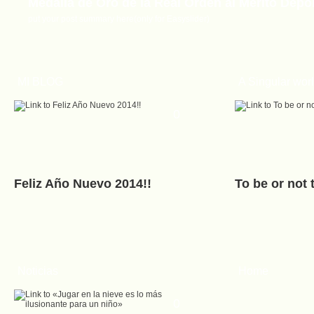
Medalla de Oro de la Real Orden al Merito Depo
put your post summary here(only for Easyslider)
MI BLOG
A Singular wor
0
Video Homenaje Club Monachil
Video Homenaje Club Monachil Sierra Nevada
Feliz Año Nuevo 2014!!
To be or not t
Noticias
Home
0