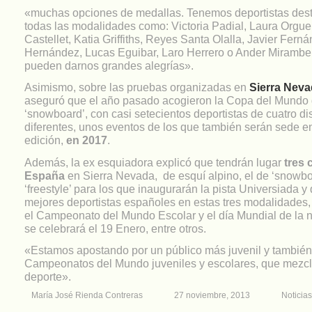
«muchas opciones de medallas. Tenemos deportistas des
todas las modalidades como: Victoria Padial, Laura Orgue
Castellet, Katia Griffiths, Reyes Santa Olalla, Javier Fern
Hernández, Lucas Eguibar, Laro Herrero o Ander Mirambell
pueden darnos grandes alegrías».
Asimismo, sobre las pruebas organizadas en
Sierra Nev
aseguró que el año pasado acogieron la Copa del Mundo de
‘snowboard’, con casi setecientos deportistas de cuatro di
diferentes, unos eventos de los que también serán sede e
edición,
en 2017
.
Además, la ex esquiadora explicó que tendrán lugar
tres 
España
en Sierra Nevada, de esquí alpino, el de ‘snowbo
‘freestyle’ para los que inaugurarán la pista Universiada y
mejores deportistas españoles en estas tres modalidades
el Campeonato del Mundo Escolar y el día Mundial de la 
se celebrará el 19 Enero, entre otros.
«Estamos apostando por un público más juvenil y tambi
Campeonatos del Mundo juveniles y escolares, que mezcla
deporte».
María José Rienda Contreras
27 noviembre, 2013
Noticias