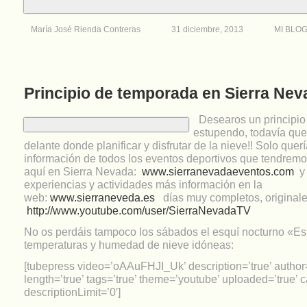
María José Rienda Contreras
31 diciembre, 2013
MI BLO
Principio de temporada en Sierra Nev
Desearos un principio
estupendo, todavía qu
delante donde planificar y disfrutar de la nieve!! Solo quer
información de todos los eventos deportivos que tendrem
aquí en Sierra Nevada:
www.sierranevadaeventos.com
y 
experiencias y actividades más información en la
web:
www.sierraneveda.es
días muy completos, originale
http://www.youtube.com/user/SierraNevadaTV
No os perdáis tampoco los sábados el esquí nocturno «E
temperaturas y humedad de nieve idóneas:
[tubepress video=’oAAuFHJI_Uk’ description=’true’ author=
length=’true’ tags=’true’ theme=’youtube’ uploaded=’true’ c
descriptionLimit=’0′]