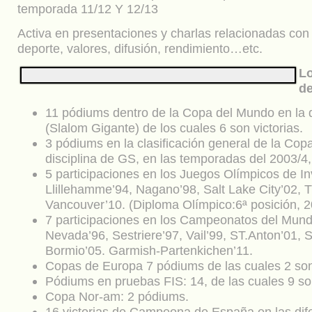
temporada 11/12 Y 12/13
Activa en presentaciones y charlas relacionadas con 
deporte, valores, difusión, rendimiento…etc.
L
de
11 pódiums dentro de la Copa del Mundo en la 
(Slalom Gigante) de los cuales 6 son victorias.
3 pódiums en la clasificación general de la Cop
disciplina de GS, en las temporadas del 2003/4,
5 participaciones en los Juegos Olímpicos de In
Llillehamme’94, Nagano’98, Salt Lake City’02, T
Vancouver’10. (Diploma Olímpico:6ª posición, 2
7 participaciones en los Campeonatos del Mund
Nevada’96, Sestriere’97, Vail’99, ST.Anton’01, S
Bormio’05. Garmish-Partenkichen’11.
Copas de Europa 7 pódiums de las cuales 2 son 
Pódiums en pruebas FIS: 14, de las cuales 9 son
Copa Nor-am: 2 pódiums.
16 victorias de Campeona de España en las dife