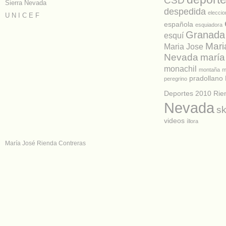
CSD
Sierra Nevada
despedida
elecci
U N I C E F
española
esquiadora
Granada
esquí
Mari
Maria Jose
Nevada
maría
monachil
montaña
m
pradollano
peregrino
Deportes 2010
Rie
Nevada
sk
videos
íllora
María José Rienda Contreras