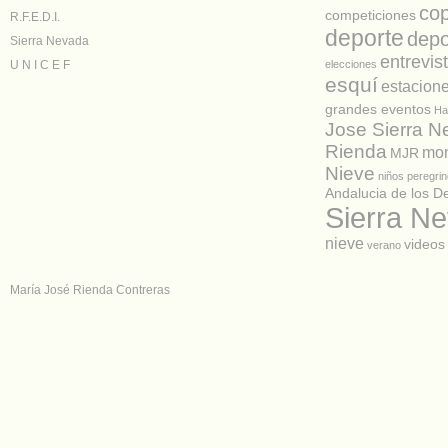
co
competiciones
R.F.E.D.I.
deporte
depo
Sierra Nevada
entrevis
U N I C E F
elecciones
esquí
estacion
grandes eventos
Ha
Jose Sierra 
Rienda
mon
MJR
Nieve
niños
peregrin
Andalucia de los D
Sierra N
nieve
videos
verano
María José Rienda Contreras