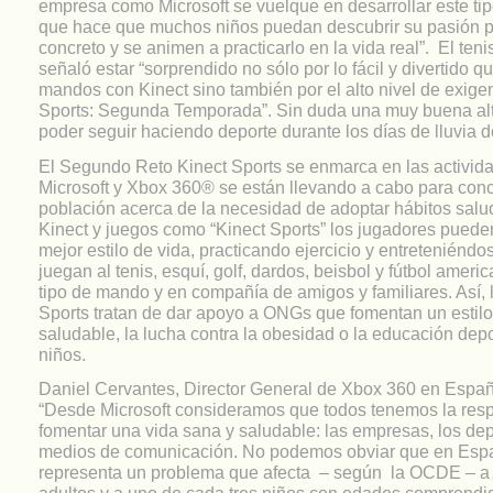
empresa como Microsoft se vuelque en desarrollar este ti
que hace que muchos niños puedan descubrir su pasión p
concreto y se animen a practicarlo en la vida real”. El ten
señaló estar “sorprendido no sólo por lo fácil y divertido q
mandos con Kinect sino también por el alto nivel de exige
Sports: Segunda Temporada”. Sin duda una muy buena alt
poder seguir haciendo deporte durante los días de lluvia d
El Segundo Reto Kinect Sports se enmarca en las activid
Microsoft y Xbox 360® se están llevando a cabo para conc
población acerca de la necesidad de adoptar hábitos sal
Kinect y juegos como “Kinect Sports” los jugadores pued
mejor estilo de vida, practicando ejercicio y entreteniéndo
juegan al tenis, esquí, golf, dardos, beisbol y fútbol ameri
tipo de mando y en compañía de amigos y familiares. Así, 
Sports tratan de dar apoyo a ONGs que fomentan un estilo
saludable, la lucha contra la obesidad o la educación depo
niños.
Daniel Cervantes, Director General de Xbox 360 en Espa
“Desde Microsoft consideramos que todos tenemos la res
fomentar una vida sana y saludable: las empresas, los depo
medios de comunicación. No podemos obviar que en Esp
representa un problema que afecta – según la OCDE – a 
adultos y a uno de cada tres niños con edades comprendid