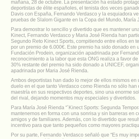
mañana, 28 de octubre. La presentación ha estado protag
deportistas de élite españoles, el tenista dos veces ganad
Davis con España, Fernando Verdasco y la esquiadora ve
pruebas de Slalom Gigante en la Copa del Mundo, María 
Para demostrar lo sencillo y divertido que es mantener un
Kinect, Fernando Verdasco y Maria José Rienda han parti
Segundo Reto Kinect Sports, compitiendo entre ellos en t
por un premio de 6.000€. Este premio ha sido donado en 
Fundación Prodein, organización apadrinada por Fernan
reconocimiento a la labor que esta ONG realiza a favor de l
30% restante del premio ha sido donado a UNICEF, organ
apadrinada por Maria José Rienda.
Ambos deportistas han dado lo mejor de ellos mismos en 
duelo en el que tanto Verdasco como Rienda no sólo han
maestría en sus respectivos deportes, sino una enorme sol
del rival, dejando momentos muy especiales y divertidos.
Para María José Rienda “´Kinect Sports: Segunda Tempor
mantenernos en forma con una sonrisa y sin barreras en 
amigos y de familiares. Además, con lo divertido que resul
incentivo para que tanto pequeños como mayores practiqu
Por su parte, Fernando Verdasco señaló que “Es muy imp