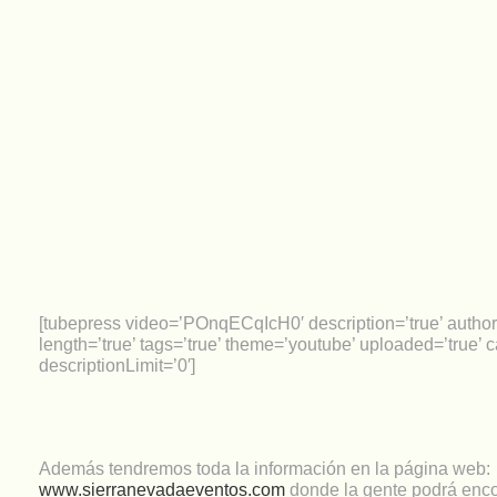
[tubepress video=’POnqECqIcH0′ description=’true’ author=
length=’true’ tags=’true’ theme=’youtube’ uploaded=’true’ c
descriptionLimit=’0′]
Además tendremos toda la información en la página web:
www.sierranevadaeventos.com
donde la gente podrá enco