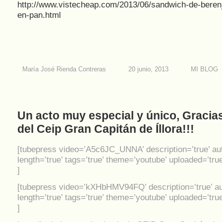
http://www.vistecheap.com/2013/06/sandwich-de-berenj
en-pan.html
María José Rienda Contreras
20 junio, 2013
MI BLOG
Un acto muy especial y único, Gracia
del Ceip Gran Capitán de Íllora!!!
[tubepress video=’A5c6JC_UNNA’ description=’true’ aut
length=’true’ tags=’true’ theme=’youtube’ uploaded=’true
]
[tubepress video=’kXHbHMV94FQ’ description=’true’ au
length=’true’ tags=’true’ theme=’youtube’ uploaded=’true
]