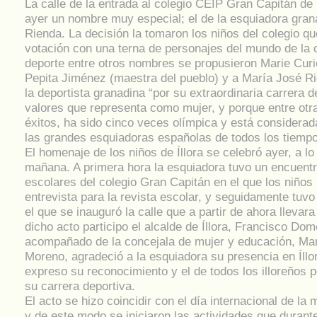
La calle de la entrada al colegio CEIP Gran Capitán de 
ayer un nombre muy especial; el de la esquiadora gra
Rienda. La decisión la tomaron los niños del colegio q
votación con una terna de personajes del mundo de la c
deporte entre otros nombres se propusieron Marie Curi
Pepita Jiménez (maestra del pueblo) y a María José Rie
la deportista granadina “por su extraordinaria carrera d
valores que representa como mujer, y porque entre ot
éxitos, ha sido cinco veces olímpica y está considera
las grandes esquiadoras españolas de todos los tiempo
El homenaje de los niños de Íllora se celebró ayer, a lo 
mañana. A primera hora la esquiadora tuvo un encuentr
escolares del colegio Gran Capitán en el que los niños 
entrevista para la revista escolar, y seguidamente tuvo 
el que se inauguró la calle que a partir de ahora lleva
dicho acto participo el alcalde de Íllora, Francisco Do
acompañado de la concejala de mujer y educación, Ma
Moreno, agradeció a la esquiadora su presencia en Íllor
expreso su reconocimiento y el de todos los illoreños p
su carrera deportiva.
El acto se hizo coincidir con el día internacional de la 
y de este modo se iniciaron las actividades que duran