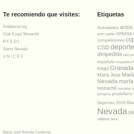
Te recomiendo que visites:
Etiquetas
Andalucia.org
actos
Actividades
cetursa
Club Esquí Monachil
gran capitán
co
competiciones
R.F.E.D.I.
deport
CSD
Sierra Nevada
despedida
elecci
U N I C E F
española
esquiadora
Granada
esquí
Mari
Maria Jose
Nevada
maría
monachil
montaña
m
pradollano
peregrino
Deportes 2010
Rie
Nevada
sk
videos
íllora
María José Rienda Contreras