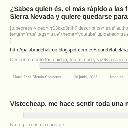
¿Sabes quien és, el más rápido a las 
Sierra Nevada y quiere quedarse para 
[tubepress video=’nS3kxq6nIhI’ description=’true’ autho
length=’true’ tags=’true’ theme=’youtube’ uploaded=’true
]
http://palabradehalcon.blogspot.com.es/search/label/h
Descubre como los cuidan, los miman y vuelven a ver
María José Rienda Contreras
20 junio, 2013
Noticias
Vistecheap, me hace sentir toda una 
No te pierdas el reportaje…