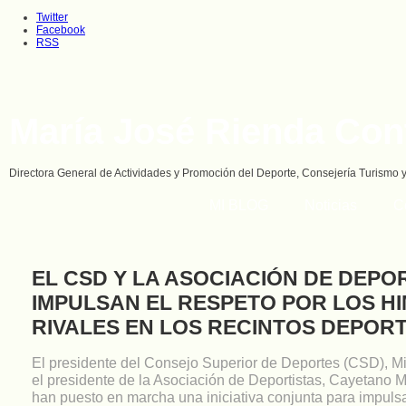
Twitter
Facebook
RSS
María José Rienda Con
Directora General de Actividades y Promoción del Deporte, Consejería Turismo 
MI BLOG
Noticias
C
EL CSD Y LA ASOCIACIÓN DE DEPO
IMPULSAN EL RESPETO POR LOS H
RIVALES EN LOS RECINTOS DEPOR
El presidente del Consejo Superior de Deportes (CSD), Mi
el presidente de la Asociación de Deportistas, Cayetano Ma
han puesto en marcha una iniciativa conjunta para impulsar