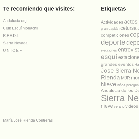
Te recomiendo que visites:
Etiquetas
Andalucia.org
actos
Actividades
cetursa
Club Esquí Monachil
gran capitán
co
competiciones
R.F.E.D.I.
deporte
depo
Sierra Nevada
entrevis
U N I C E F
elecciones
esquí
estacion
grandes eventos
Ha
Jose Sierra 
Rienda
mon
MJR
Nieve
niños
peregrin
Andalucia de los D
Sierra N
nieve
videos
verano
María José Rienda Contreras