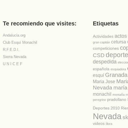
Te recomiendo que visites:
Etiquetas
Andalucia.org
actos
Actividades
cetursa
Club Esquí Monachil
gran capitán
co
competiciones
R.F.E.D.I.
deport
CSD
Sierra Nevada
despedida
elecci
U N I C E F
española
esquiadora
Granada
esquí
Mari
Maria Jose
Nevada
maría
monachil
montaña
m
pradollano
peregrino
Deportes 2010
Rie
Nevada
sk
videos
íllora