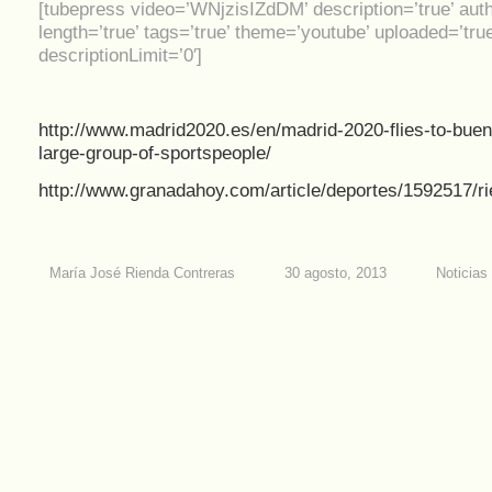
[tubepress video=’WNjzisIZdDM’ description=’true’ auth
length=’true’ tags=’true’ theme=’youtube’ uploaded=’true
descriptionLimit=’0′]
http://www.madrid2020.es/en/madrid-2020-flies-to-buen
large-group-of-sportspeople/
http://www.granadahoy.com/article/deportes/1592517/
María José Rienda Contreras
30 agosto, 2013
Noticias