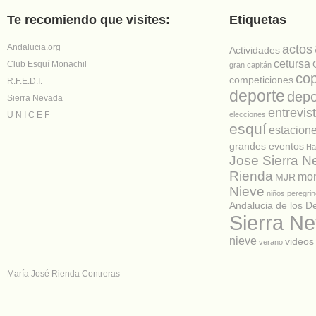
Te recomiendo que visites:
Etiquetas
Andalucia.org
actos
Actividades
cetursa
Club Esquí Monachil
gran capitán
co
competiciones
R.F.E.D.I.
deporte
depo
Sierra Nevada
entrevis
U N I C E F
elecciones
esquí
estacion
grandes eventos
Ha
Jose Sierra 
Rienda
mon
MJR
Nieve
niños
peregrin
Andalucia de los D
Sierra N
nieve
videos
verano
María José Rienda Contreras