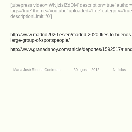
[tubepress video=’WNjzisIZdDM’ description=’true’ author=’
tags=’true’ theme=’youtube’ uploaded=’true’ category=’true
descriptionLimit=’0′]
http://www.madrid2020.es/en/madrid-2020-flies-to-buenos-
large-group-of-sportspeople/
http://www.granadahoy.com/article/deportes/1592517/rie
María José Rienda Contreras
30 agosto, 2013
Noticias