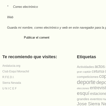
*
Correo electrónico
Web
Guarda mi nombre, correo electrónico y web en este navegador para la
Te recomiendo que visites:
Etiquetas
Andalucia.org
actos
Actividades
cetursa
Club Esquí Monachil
gran capitán
co
competiciones
R.F.E.D.I.
deporte
depo
Sierra Nevada
entrevis
U N I C E F
elecciones
esquí
estacion
grandes eventos
Ha
Jose Sierra 