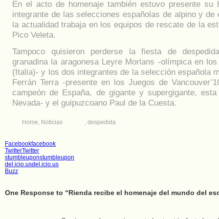
En el acto de homenaje también estuvo presente su 
integrante de las selecciones españolas de alpino y de
la actualidad trabaja en los equipos de rescate de la es
Pico Veleta.
Tampoco quisieron perderse la fiesta de despedi
granadina la aragonesa Leyre Morlans -olímpica en los
(Italia)- y los dos integrantes de la selección española 
Ferrán Terra -presente en los Juegos de Vancouver’1
campeón de España, de gigante y supergigante, esta
Nevada- y el guipuzcoano Paul de la Cuesta.
Home
,
Noticias
,
despedida
Facebook
facebook
Twitter
Twitter
stumbleupon
stumbleupon
del.icio.us
del.icio.us
Buzz
One Response to “Rienda recibe el homenaje del mundo del esq