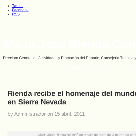
Twitter
Facebook
RSS
María José Rienda Con
Directora General de Actividades y Promoción del Deporte, Consejería Turismo 
MI BLOG
Noticias
C
Rienda recibe el homenaje del mund
en Sierra Nevada
by Administrador on 15 abril, 2011
Maria Jose Rienda recibidó un detalle de parte de la marca de esq