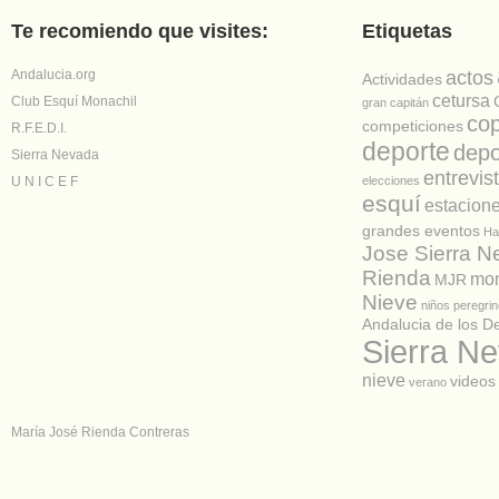
Te recomiendo que visites:
Etiquetas
Andalucia.org
actos
Actividades
cetursa
Club Esquí Monachil
gran capitán
co
competiciones
R.F.E.D.I.
deporte
depo
Sierra Nevada
entrevis
U N I C E F
elecciones
esquí
estacion
grandes eventos
Ha
Jose Sierra 
Rienda
mon
MJR
Nieve
niños
peregrin
Andalucia de los D
Sierra N
nieve
videos
verano
María José Rienda Contreras