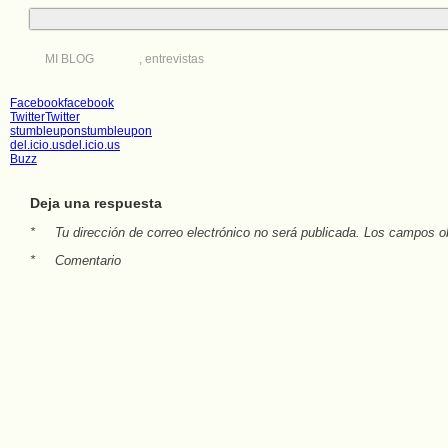
MI BLOG
,
entrevistas
Facebook
facebook
Twitter
Twitter
stumbleupon
stumbleupon
del.icio.us
del.icio.us
Buzz
Deja una respuesta
*
Tu dirección de correo electrónico no será publicada.
Los campos ob
*
Comentario