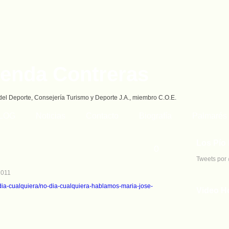
ienda Contreras
del Deporte, Consejería Turismo y Deporte J.A., miembro C.O.E.
BLOG
Noticias
Contacto
Biografía
Palmarés
Los Pío 
0
Tweets por
2011
-dia-cualquiera/no-dia-cualquiera-hablamos-maria-jose-
Video H