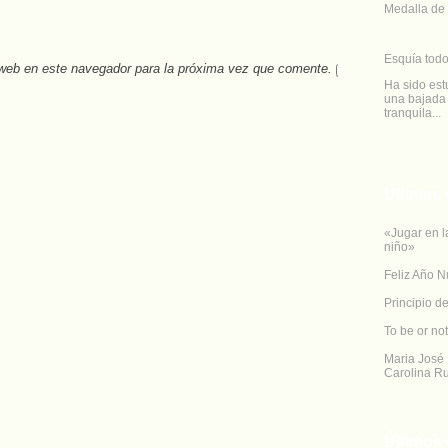
Medalla de 
Esquía todo
 web en este navegador para la próxima vez que comente.
Ha sido est
una bajada 
tranquila...
Últimas 
«Jugar en l
niño»
Feliz Año N
Principio d
To be or not
Maria José 
Carolina Ru
Últimos