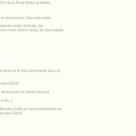
Oro de la Real Orden al Merito...
 el desnivel en Sierra Nevada!!
upendo poder disfrutar, de
con nieve recien caída, de una bajada
entradas
a nieve es lo más ilusionante para un
uevo 2014!!
e temporada en Sierra Nevada
 to be ;)
Rienda confía en las posibilidades de
iz para Sochi
 comentarios