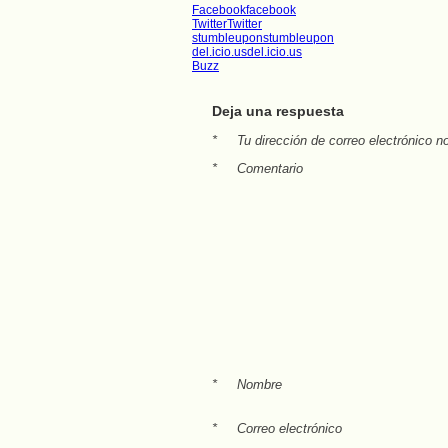
Facebook
facebook
Twitter
Twitter
stumbleupon
stumbleupon
del.icio.us
del.icio.us
Buzz
Deja una respuesta
*
Tu dirección de correo electrónico n
*
Comentario
*
Nombre
*
Correo electrónico