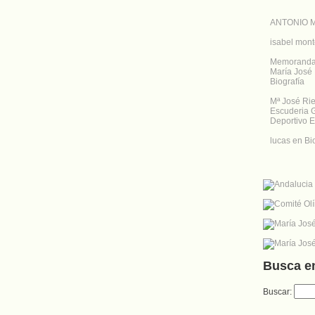
ANTONIO 
isabel mont
Memoranda |
María José 
Biografía
Mª José Rie
Escuderia G
Deportivo 
lucas
en
Bi
Busca e
Buscar: