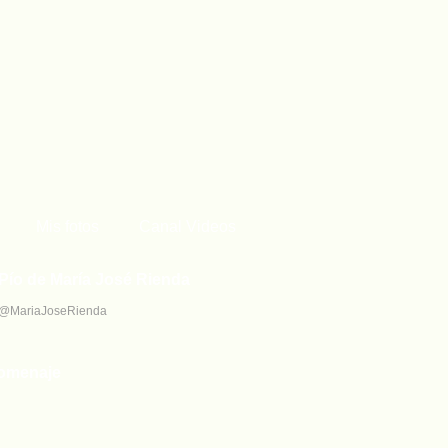
Mis fotos
Canal Videos
Pío de María José Rienda
 @MariaJoseRienda
omenaje