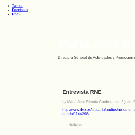
Twitter
Facebook
RSS
María José R
Directora General de Actividades y Promoción 
MI 
Entrevista RNE
by María José Rienda Contreras on 3 julio, 
http://www.rtve.es/alacarta/audios/no-es-un
rienda/1144298/
Noticias