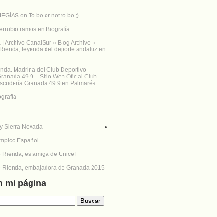
MEGÍAS
en
To be or not to be ;)
errubio ramos
en
Biografía
 Archivo CanalSur » Blog Archive »
Rienda, leyenda del deporte andaluz
en
nda. Madrina del Club Deportivo
ranada 49.9 – Sitio Web Oficial Club
Escudería Granada 49.9
en
Palmarés
ografía
n mi página