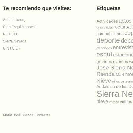
Te recomiendo que visites:
Etiquetas
Andalucia.org
actos
Actividades
cetursa
Club Esquí Monachil
gran capitán
co
competiciones
R.F.E.D.I.
deporte
depo
Sierra Nevada
entrevis
U N I C E F
elecciones
esquí
estacion
grandes eventos
Ha
Jose Sierra 
Rienda
mon
MJR
Nieve
niños
peregrin
Andalucia de los D
Sierra N
nieve
videos
verano
María José Rienda Contreras