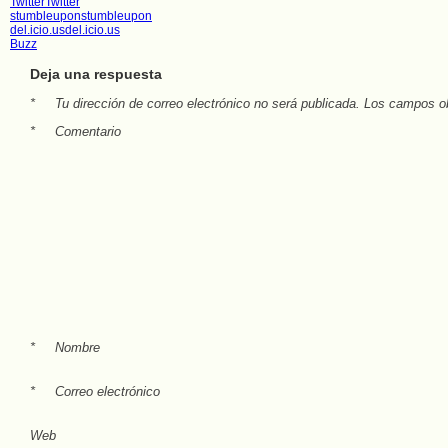
Twitter
Twitter
stumbleupon
stumbleupon
del.icio.us
del.icio.us
Buzz
Deja una respuesta
*
Tu dirección de correo electrónico no será publicada.
Los campos ob
*
Comentario
*
Nombre
*
Correo electrónico
Web