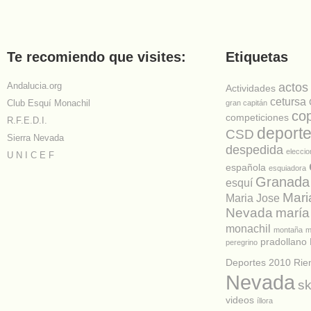
Te recomiendo que visites:
Etiquetas
Andalucia.org
actos
Actividades
cetursa
Club Esquí Monachil
gran capitán
co
competiciones
R.F.E.D.I.
deport
CSD
Sierra Nevada
despedida
elecci
U N I C E F
española
esquiadora
Granada
esquí
Mari
Maria Jose
Nevada
maría
monachil
montaña
m
pradollano
peregrino
Deportes 2010
Rie
Nevada
sk
videos
íllora