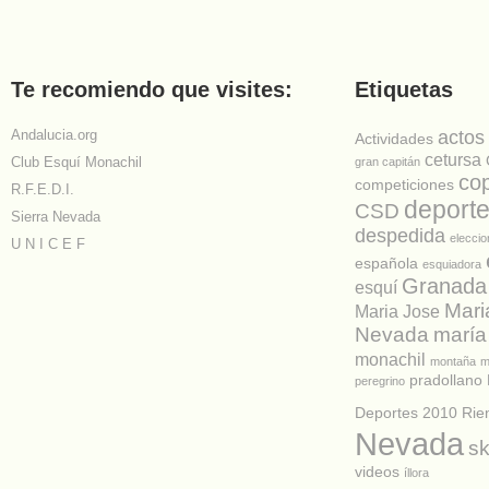
Te recomiendo que visites:
Etiquetas
Andalucia.org
actos
Actividades
cetursa
Club Esquí Monachil
gran capitán
co
competiciones
R.F.E.D.I.
deport
CSD
Sierra Nevada
despedida
elecci
U N I C E F
española
esquiadora
Granada
esquí
Mari
Maria Jose
Nevada
maría
monachil
montaña
m
pradollano
peregrino
Deportes 2010
Rie
Nevada
sk
videos
íllora