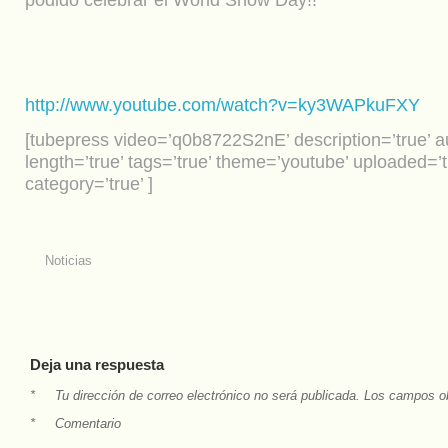
http://www.youtube.com/watch?v=ky3WAPkuFXY
[tubepress video=’q0b8722S2nE’ description=’true’ au
length=’true’ tags=’true’ theme=’youtube’ uploaded=’t
category=’true’ ]
Noticias
Deja una respuesta
*
Tu dirección de correo electrónico no será publicada.
Los campos ob
*
Comentario