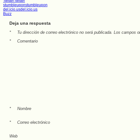
Twitter
Twitter
stumbleupon
stumbleupon
del.icio.us
del.icio.us
Buzz
Deja una respuesta
*
Tu dirección de correo electrónico no será publicada.
Los campos ob
*
Comentario
*
Nombre
*
Correo electrónico
Web