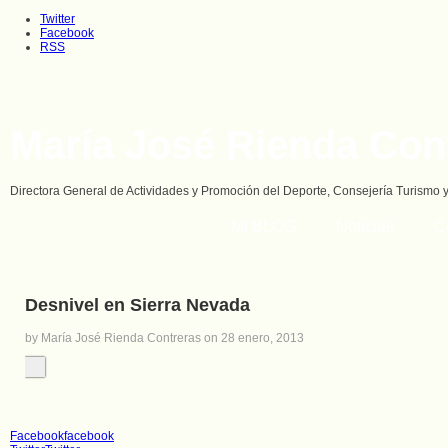
Twitter
Facebook
RSS
María José Rienda Con
Directora General de Actividades y Promoción del Deporte, Consejería Turismo 
MI BLOG
Noticias
C
Desnivel en Sierra Nevada
by María José Rienda Contreras on 28 enero, 2013
Facebook
facebook