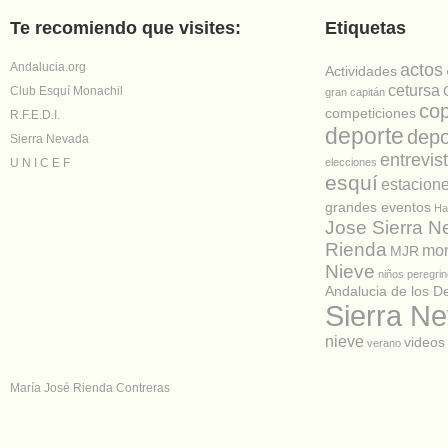
Te recomiendo que visites:
Etiquetas
Andalucia.org
actos
Actividades
cetursa
Club Esquí Monachil
gran capitán
co
competiciones
R.F.E.D.I.
deporte
depo
Sierra Nevada
entrevis
U N I C E F
elecciones
esquí
estacion
grandes eventos
Ha
Jose Sierra 
Rienda
mon
MJR
Nieve
niños
peregrin
Andalucia de los D
Sierra N
nieve
videos
verano
María José Rienda Contreras