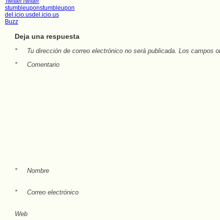
Twitter
Twitter
stumbleupon
stumbleupon
del.icio.us
del.icio.us
Buzz
Deja una respuesta
*
Tu dirección de correo electrónico no será publicada.
Los campos ob
*
Comentario
*
Nombre
*
Correo electrónico
Web