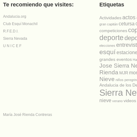
Te recomiendo que visites:
Etiquetas
Andalucia.org
actos
Actividades
cetursa
Club Esquí Monachil
gran capitán
co
competiciones
R.F.E.D.I.
deporte
depo
Sierra Nevada
entrevis
U N I C E F
elecciones
esquí
estacion
grandes eventos
Ha
Jose Sierra 
Rienda
mon
MJR
Nieve
niños
peregrin
Andalucia de los D
Sierra N
nieve
videos
verano
María José Rienda Contreras