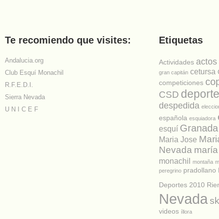
Te recomiendo que visites:
Etiquetas
Andalucia.org
actos
Actividades
cetursa
Club Esquí Monachil
gran capitán
co
competiciones
R.F.E.D.I.
deport
CSD
Sierra Nevada
despedida
elecci
U N I C E F
española
esquiadora
Granada
esquí
Mari
Maria Jose
Nevada
maría
monachil
montaña
m
pradollano
peregrino
Deportes 2010
Rie
Nevada
sk
videos
íllora