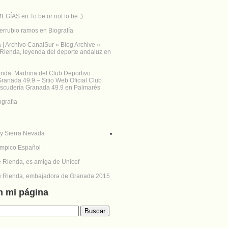
MEGÍAS
en
To be or not to be ;)
errubio ramos
en
Biografía
 Archivo CanalSur » Blog Archive »
Rienda, leyenda del deporte andaluz
en
nda. Madrina del Club Deportivo
ranada 49.9 – Sitio Web Oficial Club
Escudería Granada 49.9
en
Palmarés
ografía
n mi página