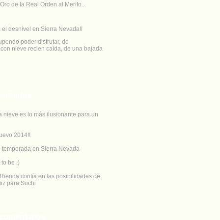
Oro de la Real Orden al Merito...
 el desnivel en Sierra Nevada!!
upendo poder disfrutar, de
con nieve recien caída, de una bajada
entradas
a nieve es lo más ilusionante para un
uevo 2014!!
e temporada en Sierra Nevada
 to be ;)
Rienda confía en las posibilidades de
iz para Sochi
 comentarios