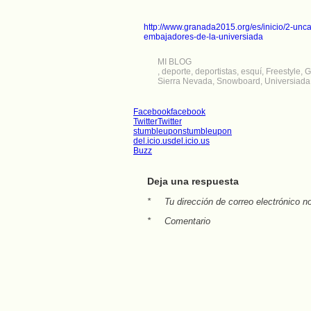
http://www.granada2015.org/es/inicio/2-unc
embajadores-de-la-universiada
MI BLOG
,
deporte
,
deportistas
,
esquí
,
Freestyle
,
G
Sierra Nevada
,
Snowboard
,
Universiada
Facebook
facebook
Twitter
Twitter
stumbleupon
stumbleupon
del.icio.us
del.icio.us
Buzz
Deja una respuesta
*
Tu dirección de correo electrónico n
*
Comentario