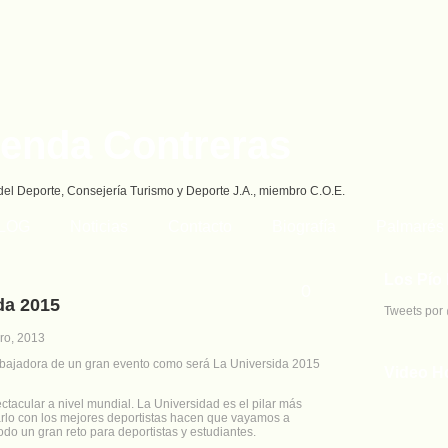
ienda Contreras
del Deporte, Consejería Turismo y Deporte J.A., miembro C.O.E.
BLOG
Noticias
Contacto
Biografía
Palmarés
Los Pío 
0
da 2015
Tweets por
ro, 2013
embajadora de un gran evento como será La Universida 2015
Video H
tacular a nivel mundial. La Universidad es el pilar más
rlo con los mejores deportistas hacen que vayamos a
odo un gran reto para deportistas y estudiantes.