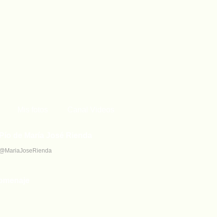
Mis fotos
Canal Videos
Pío de María José Rienda
 @MariaJoseRienda
omenaje