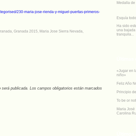
Medalla de 
ategorised/230-maria-jose-rienda-y-miguel-puertas-primeros-
Esquía todo
Ha sido est
una bajada 
ranada
,
Granada 2015
,
Maria Jose Sierra Nevada
,
tranquila...
Últimas 
«Jugar en l
niño»
Feliz Año N
o será publicada.
Los campos obligatorios están marcados con
Principio d
To be or not
Maria José 
Carolina Ru
Últimos