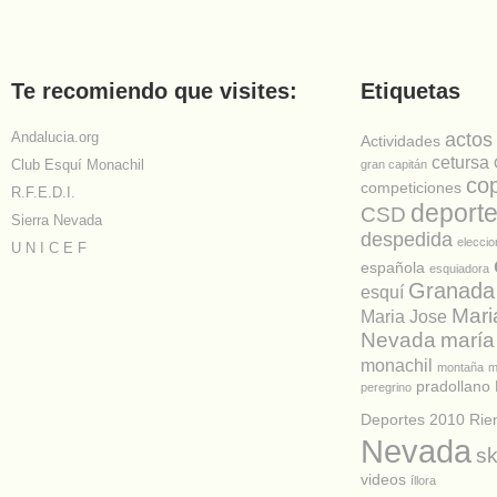
Te recomiendo que visites:
Etiquetas
Andalucia.org
actos
Actividades
cetursa
Club Esquí Monachil
gran capitán
co
competiciones
R.F.E.D.I.
deport
CSD
Sierra Nevada
despedida
elecci
U N I C E F
española
esquiadora
Granada
esquí
Mari
Maria Jose
Nevada
maría
monachil
montaña
m
pradollano
peregrino
Deportes 2010
Rie
Nevada
sk
videos
íllora