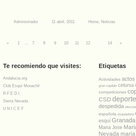
Administrador
11 abril, 2011
Home
,
Noticias
«
1
...
7
8
9
10
11
12
13
14
»
Te recomiendo que visites:
Etiquetas
Andalucia.org
actos
Actividades
cetursa
Club Esquí Monachil
gran capitán
co
competiciones
R.F.E.D.I.
deport
CSD
Sierra Nevada
despedida
elecci
U N I C E F
española
esquiadora
Granada
esquí
Mari
Maria Jose
Nevada
maría